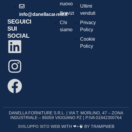
nuovo
Ultimi
Servizi
venduti
info@danellacarrelli.it
SEGUICI
Chi
Privacy
SUI
siamo
Policy
SOCIAL
Cookie
Policy
DANELLA FORNITURE S.R.L. | VIA T. MORLINO, 47 – ZONA
INDUSTRIALE – 85059 VIGGIANO PZ | P.IVA 01842300764
SVILUPPO SITO WEB
WITH ❤+🧠 BY TRAMPWEB