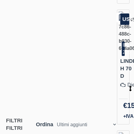
USA
ID:
226
LIND
H 70
D
Di
€1
+IVA
FILTRI
Ordina
FILTRI