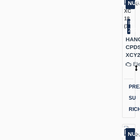
NU
ID:
229
HAN
CPDS
XCY2
Ele
PRE
SU
RIC
NU