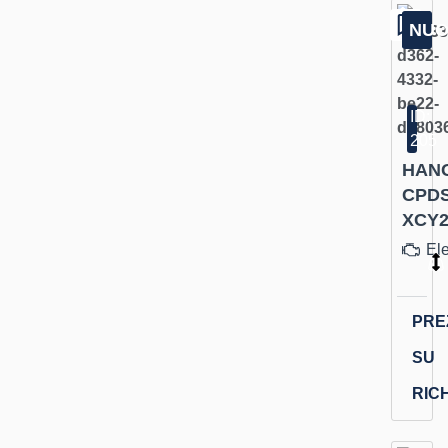
NU
ID:
205
HAN
CPDS
XCY2
Ele
PRE
SU
RIC