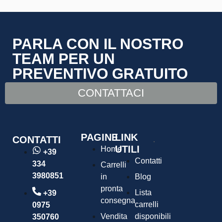
PARLA CON IL NOSTRO
TEAM PER UN
PREVENTIVO GRATUITO
CONTATTACI
PAGINE
LINK
CONTATTI
UTILI
Home
+39
Contatti
334
Carrelli
3980851
in
Blog
pronta
Lista
+39
consegna
carrelli
0975
Vendita
disponibili
350760