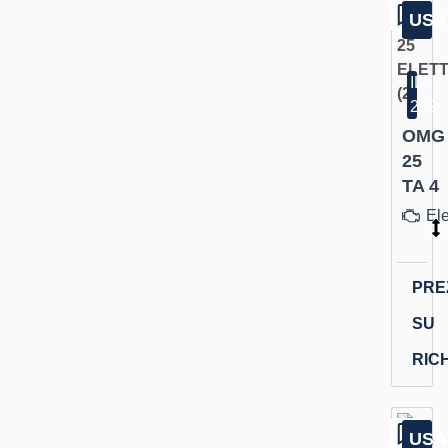
USA
ID:
202
OMG
25
TA 4
Ele
PRE
SU
RIC
USA