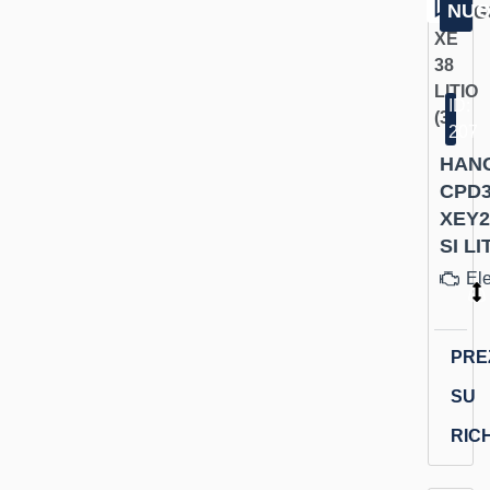
NU
ID:
207
HAN
CPD3
XEY2
SI LI
Ele
PRE
SU
RIC