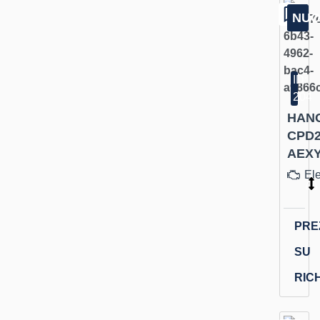
NU
ID:
204
HAN
CPD2
AEXY
Ele
PRE
SU
RIC