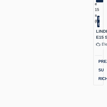
ID:
61
LIND
E15 
Ele
PRE
SU
RIC