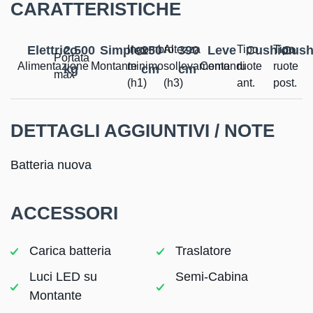
CARATTERISTICHE
Elettrico
2.500
Simplex
Ingombro
250
Altezza
390
Leve
Tipo
Cushion
Tipo
Cush
Portata
Alimentazione
Montante
minimo
sollevamento
Comandi
ruote
ruote
kg
cm
cm
max
(h1)
(h3)
ant.
post.​
DETTAGLI AGGIUNTIVI / NOTE
Batteria nuova
ACCESSORI
Carica batteria
Traslatore
Luci LED su
Semi-Cabina
Montante