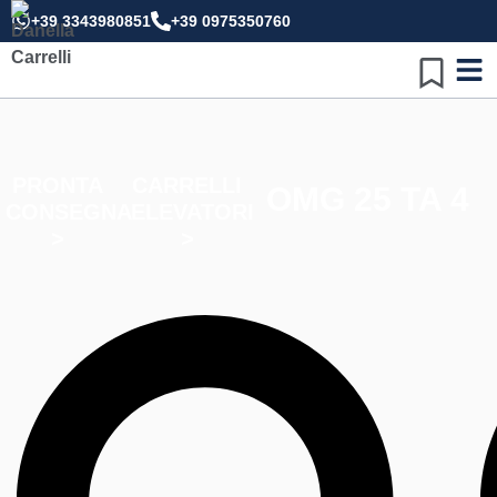
+39 3343980851
+39 0975350760
PRONTA
CARRELLI
OMG 25 TA 4
CONSEGNA
ELEVATORI
>
>