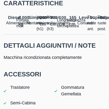
CARATTERISTICHE
Diesel
4.000
Simplex
Ingombro
260
Altezza
390
100
165
Leve
Tipo
Superela
Tipo
Supe
Portata
Lunghezza
Larghezza
Alimentazione
Montante
minimo
sollevamento
Comandi
ruote
ruote
kg
cm
cm
cm
cm
max
forche
piastra
(h1)
(h3)
ant.
post.​
DETTAGLI AGGIUNTIVI / NOTE
Macchina ricondizionata completamente
ACCESSORI
Traslatore
Gommatura
Gemellata
Semi-Cabina