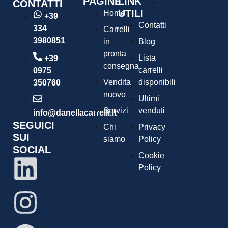
PAGINE
LINK
CONTATTI
UTILI
Home
+39
Contatti
334
Carrelli
3980851
in
Blog
pronta
Lista
+39
consegna
carrelli
0975
Vendita
disponibili
350760
nuovo
Ultimi
Servizi
venduti
info@danellacarrelli.it
SEGUICI
Chi
Privacy
SUI
siamo
Policy
SOCIAL
Cookie
Policy