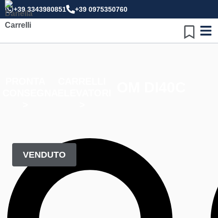
+39 3343980851
+39 0975350760
PRONTA
CARRELLI
OM DI40C
CONSEGNA
ELEVATORI
>
>
VENDUTO