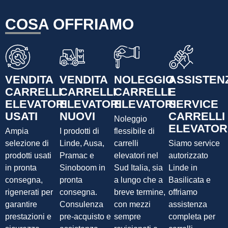
COSA OFFRIAMO
VENDITA
VENDITA
NOLEGGIO
ASSISTEN
CARRELLI
CARRELLI
CARRELLI
E
ELEVATORI
ELEVATORI
ELEVATORI
SERVICE
USATI
NUOVI
CARRELLI
Noleggio
ELEVATOR
Ampia
I prodotti di
flessibile di
selezione di
Linde, Ausa,
carrelli
Siamo service
prodotti usati
Pramac e
elevatori nel
autorizzato
in pronta
Sinoboom in
Sud Italia, sia
Linde in
consegna,
pronta
a lungo che a
Basilicata e
rigenerati per
consegna.
breve termine,
offriamo
garantire
Consulenza
con mezzi
assistenza
prestazioni e
pre-acquisto e
sempre
completa per