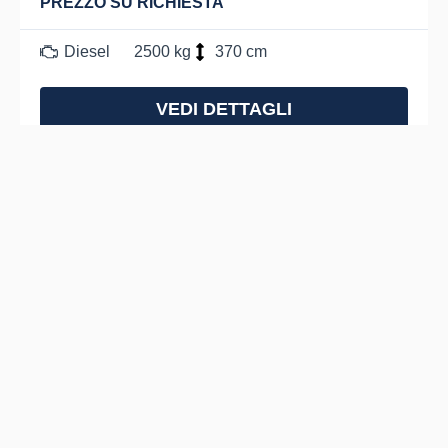
PREZZO SU RICHIESTA
Diesel
2500 kg
370 cm
VEDI DETTAGLI
USATO
VENDUTO
OM DI40C
PREZZO SU RICHIESTA
Diesel
4000 kg
390 cm
VEDI DETTAGLI