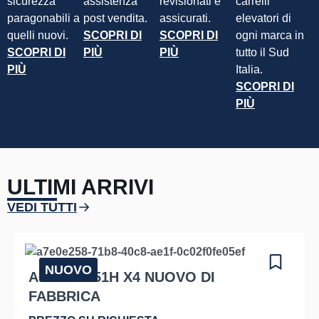
sicurezza
assistenza
revisionati e
carrelli
paragonabili a
post vendita.
assicurati.
elevatori di
quelli nuovi.
SCOPRI DI
SCOPRI DI
ogni marca in
SCOPRI DI
PIÙ
PIÙ
tutto il Sud
PIÙ
Italia.
SCOPRI DI
PIÙ
ULTIMI ARRIVI
VEDI TUTTI
NUOVO
AUSA C 251H X4 NUOVO DI
FABBRICA