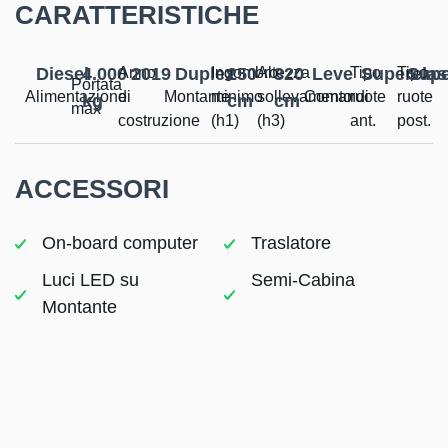
CARATTERISTICHE
Diesel
4.000
Anno
2019
Duplex
Ingombro
250
Altezza
320
Leve
Tipo
Superelas
Tipo
Supe
Portata
Alimentazione
di
Montante
minimo
sollevamento
Comandi
ruote
ruote
kg
cm
cm
max
costruzione
(h1)
(h3)
ant.
post.​
ACCESSORI
On-board computer
Traslatore
Luci LED su
Semi-Cabina
Montante