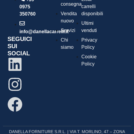
consegna
carrelli
0975
Vendita
disponibili
350760
nuovo
Ultimi
Servizi
venduti
info@danellacarrelli.it
SEGUICI
Chi
Privacy
SUI
siamo
Policy
SOCIAL
Cookie
Policy
DANELLA FORNITURE S.R.L. | VIA T. MORLINO, 47 – ZONA