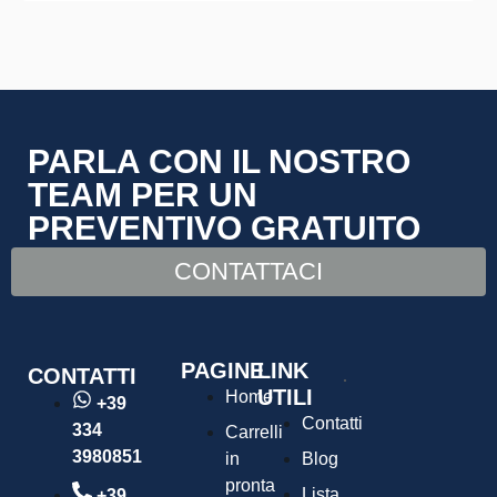
PARLA CON IL NOSTRO
TEAM PER UN
PREVENTIVO GRATUITO
CONTATTACI
PAGINE
LINK
CONTATTI
UTILI
Home
+39
Contatti
334
Carrelli
3980851
in
Blog
pronta
Lista
+39