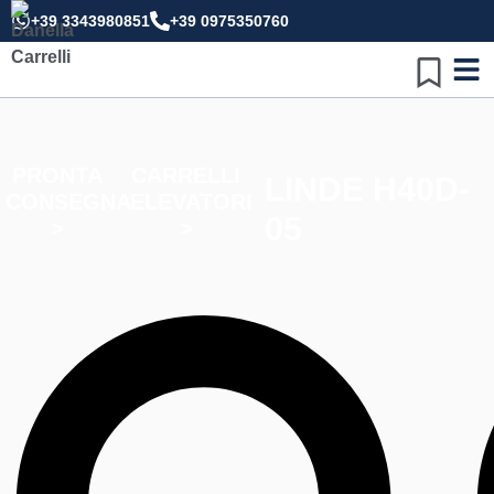
+39 3343980851
+39 0975350760
PRONTA
CARRELLI
LINDE H40D-
CONSEGNA
ELEVATORI
05
>
>