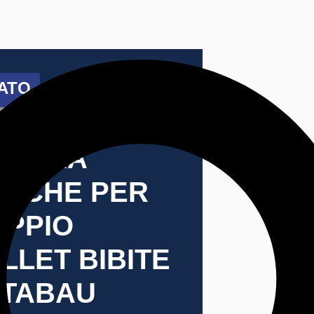
ATO
EZZO PROMO
ASTRA
ORCHE PER
OPPIO
LLET BIBITE
STABAU