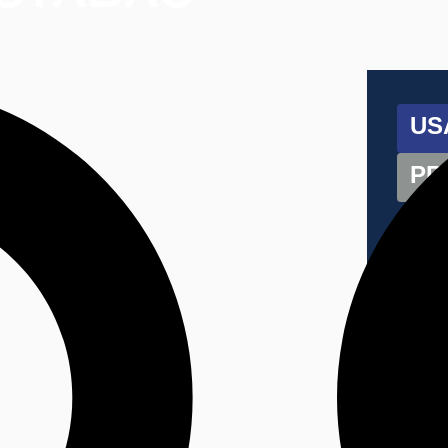
US
PR
PI
F
D
PA
- 