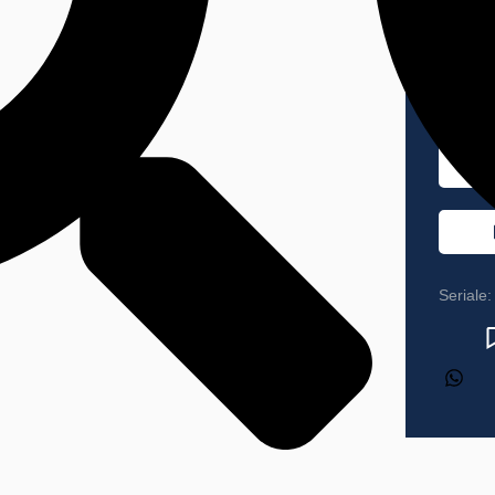
€2
Seriale: