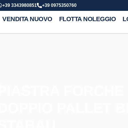
+39 3343980851
+39 0975350760
VENDITA NUOVO
FLOTTA NOLEGGIO
L
A
PIASTRA FORCHE
DOPPIO PALLET BI
STABAU