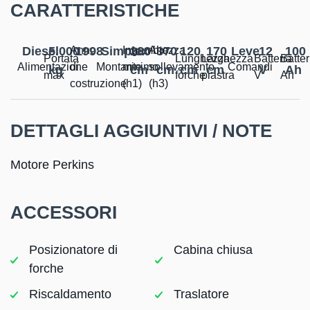
CARATTERISTICHE
Diesel
5.000
Anno
1998
Simplex
Ingombro
280
Altezza
370
120
170
Leve
12
100
Portata
Lunghezza
Larghezza
Batteria
Batter
Alimentazione
di
Montante
minimo
sollevamento
Comandi
kg
cm
cm
cm
cm
V
Ah
max
forche
piastra
V
Ah
costruzione
(h1)
(h3)
DETTAGLI AGGIUNTIVI / NOTE
Motore Perkins
ACCESSORI
Posizionatore di
Cabina chiusa
forche
Riscaldamento
Traslatore