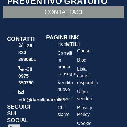
PREVENTIVO GRATUITO
CONTATTACI
PAGINE
LINK
CONTATTI
UTILI
Home
+39
Contatti
334
Carrelli
3980851
in
Blog
pronta
Lista
+39
consegna
carrelli
0975
Vendita
disponibili
350760
nuovo
Ultimi
Servizi
venduti
info@danellacarrelli.it
SEGUICI
Chi
Privacy
SUI
siamo
Policy
SOCIAL
Cookie