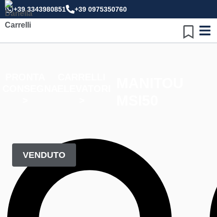
+39 3343980851
+39 0975350760
PRONTA
CARRELLI
MANITOU
CONSEGNA
ELEVATORI
MSI50
>
>
VENDUTO