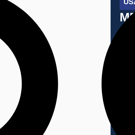
US
ME
Pl
€3
D
P