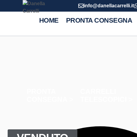
info@danellacarrelli.it
HOME
PRONTA CONSEGNA
PRONTA
CARRELLI
CONSEGNA >
TELESCOPICI >