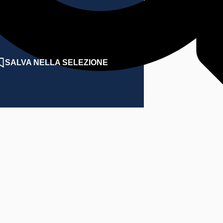
161
N:
B9233183
SALVA NELLA SELEZIONE