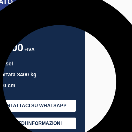
ATO
RLO P34.7
us
3.000
+IVA
iesel
ortata 3400 kg
700 cm
CONTATTACI SU WHATSAPP
RICHIEDI INFORMAZIONI