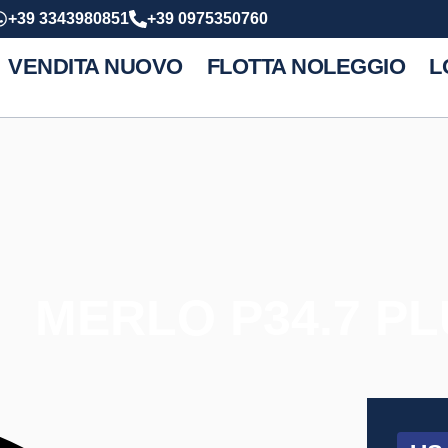
+39 3343980851
+39 0975350760
VENDITA NUOVO
FLOTTA NOLEGGIO
L
MERLO P34.7 P