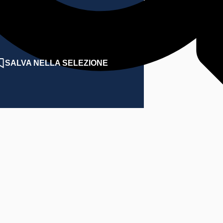
37
N:
W4X379P02550
SALVA NELLA SELEZIONE