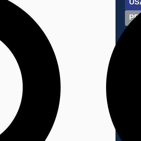
US
PR
LI
€3
E
P