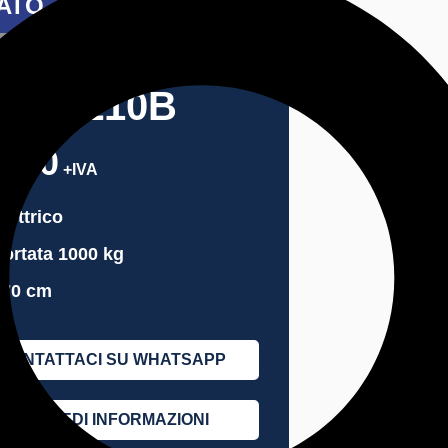
ATO
EZZO PROMO
NDE L10B
.900
+IVA
lettrico
ortata 1000 kg
170 cm
CONTATTACI SU WHATSAPP
RICHIEDI INFORMAZIONI